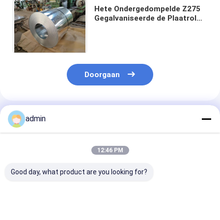
Hete Ondergedompelde Z275
Gegalvaniseerde de Plaatrol
van het Staalplaatsgcc DX51D
Gegalvaniseerde Staal
Doorgaan
Geadviseerde Producten
admin
12:46 PM
Good day, what product are you looking for?
Het Bladz30-z40
Z180 Deklaag
Van het Staalr