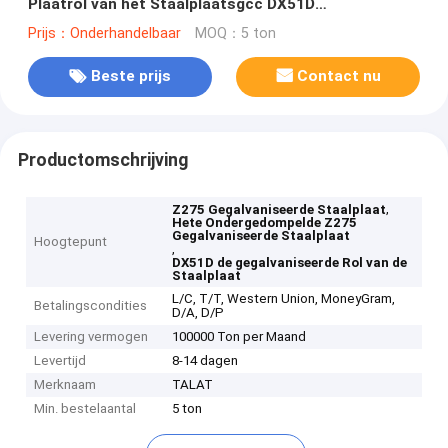
Plaatrol van het Staalplaatsgcc DX51D
Gegalvaniseerde Staal
Prijs：Onderhandelbaar
MOQ：5 ton
Beste prijs
Contact nu
Productomschrijving
,
Z275 Gegalvaniseerde Staalplaat
Hete Ondergedompelde Z275
Gegalvaniseerde Staalplaat
Hoogtepunt
,
DX51D de gegalvaniseerde Rol van de
Staalplaat
L/C, T/T, Western Union, MoneyGram,
Betalingscondities
D/A, D/P
Levering vermogen
100000 Ton per Maand
Levertijd
8-14 dagen
Merknaam
TALAT
Min. bestelaantal
5 ton