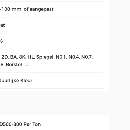
3-100 mm, of aangepast
aat
%
 2D, BA, 8K, HL, Spiegel, N0.1, N0.4, N0.7,
8, Borstel ......
uurlijke Kleur
D500-800 Per Ton