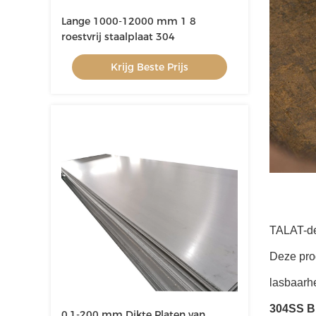
Lange 1000-12000 mm 1 8
roestvrij staalplaat 304
Krijg Beste Prijs
TALAT-
d
Deze pro
lasbaarhe
304SS B
0.1-200 mm Dikte Platen van