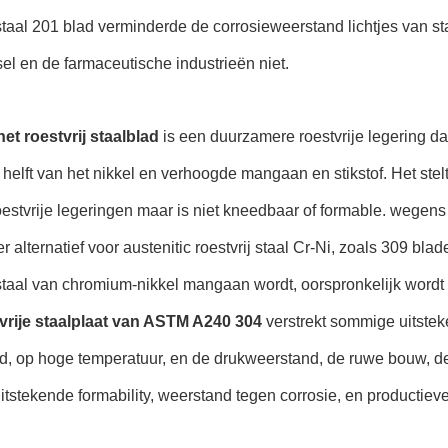
 staal 201 blad verminderde de corrosieweerstand lichtjes van s
el en de farmaceutische industrieën niet.
et roestvrij staalblad
is een duurzamere roestvrije legering da
helft van het nikkel en verhoogde mangaan en stikstof. Het ste
estvrije legeringen maar is niet kneedbaar of formable. wegens
 alternatief voor austenitic roestvrij staal Cr-Ni, zoals 309 bla
 staal van chromium-nikkel mangaan wordt, oorspronkelijk word
vrije staalplaat van ASTM A240 304
verstrekt sommige uitste
d, op hoge temperatuur, en de drukweerstand, de ruwe bouw, d
tstekende formability, weerstand tegen corrosie, en productie