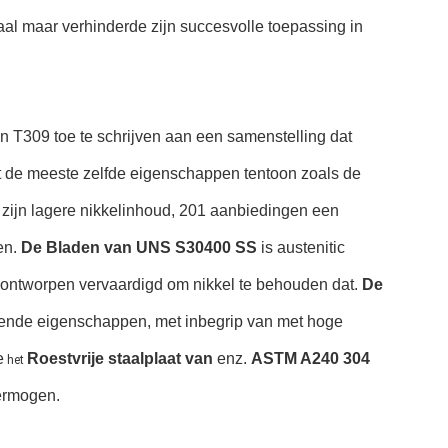
taal maar verhinderde zijn succesvolle toepassing in
n T309 toe te schrijven aan een samenstelling dat
lt de meeste zelfde eigenschappen tentoon zoals de
 zijn lagere nikkelinhoud, 201 aanbiedingen een
den.
De Bladen van UNS S30400 SS
is austenitic
t ontworpen vervaardigd om nikkel te behouden dat.
De
kende eigenschappen, met inbegrip van met hoge
e
Roestvrije staalplaat van
enz.
ASTM A240 304
het
vermogen.