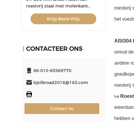
roestvrij staal met molenkant
roestvrij
1000-3000 mm Breedte
Krijg Beste Prijs
het voeds
AISI304 h
CONTACTEER ONS
omvat de 
andere ro
86-010-65569770
goedkoper
bjsilkroad2016@163.com
roestvrij
Roest
het
weerstan
Contact nu
hebben ui