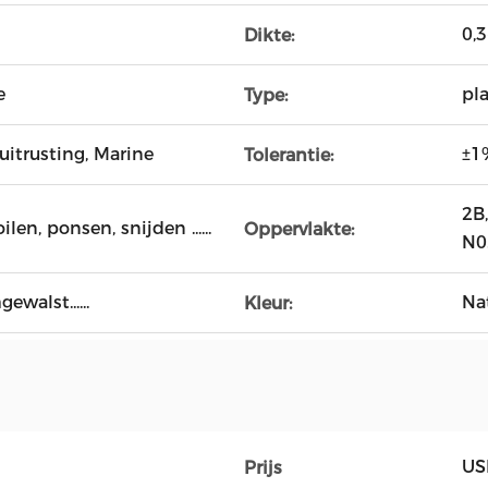
0,
Dikte:
e
pl
Type:
uitrusting, Marine
±1
Tolerantie:
2B,
len, ponsen, snijden ......
Oppervlakte:
N0.
walst......
Nat
Kleur:
US
Prijs