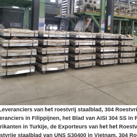
het
Leveranciers van
roestvrij staalblad, 304 Roestvri
eranciers in
Filippijnen
, het Blad van AISI 304 SS in
het het
rikanten in Turkije, de Exporteurs van
Roestv
stvrije staalblad van UNS S30400 in Vietnam, 304 Ro