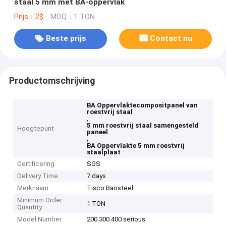
staal 5 mm met BA-oppervlak
Prijs：2$
MOQ：1 TON
Beste prijs
Contact nu
Productomschrijving
BA Oppervlaktecompositpanel van
roestvrij staal
,
5 mm roestvrij staal samengesteld
Hoogtepunt
paneel
,
BA Oppervlakte 5 mm roestvrij
staalplaat
Certificering
SGS
Delivery Time
7 days
Merknaam
Tisco Baosteel
Minimum Order
1 TON
Quantity
Model Number
200 300 400 serious