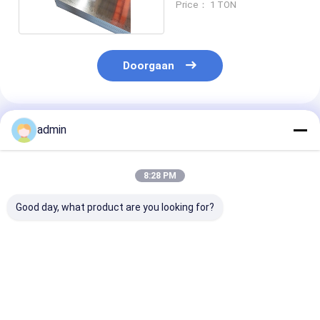
Price： 1 TON
Doorgaan
Geadviseerde Producten
admin
8:28 PM
Good day, what product are you looking for?
HL Oppervlakte 2
1000-12000 mm
Slit Edge 316l
mm roestvrij
Lange 1 mm roestvrij
roestvrij staal
staalplaat Plaat
staalplaat 316
met ISO-certif
voor bedrijven
Beste prijs
Beste prijs
Beste pri