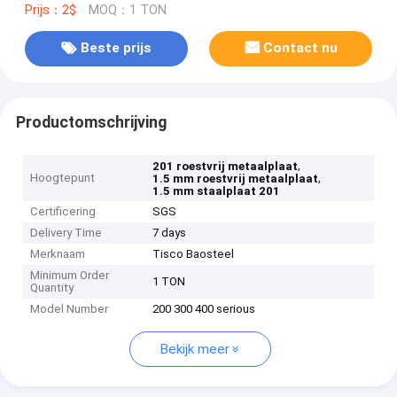
Prijs：2$
MOQ：1 TON
Beste prijs
Contact nu
Productomschrijving
,
201 roestvrij metaalplaat
Hoogtepunt
,
1.5 mm roestvrij metaalplaat
1.5 mm staalplaat 201
Certificering
SGS
Delivery Time
7 days
Merknaam
Tisco Baosteel
Minimum Order
1 TON
Quantity
Model Number
200 300 400 serious
Bekijk meer