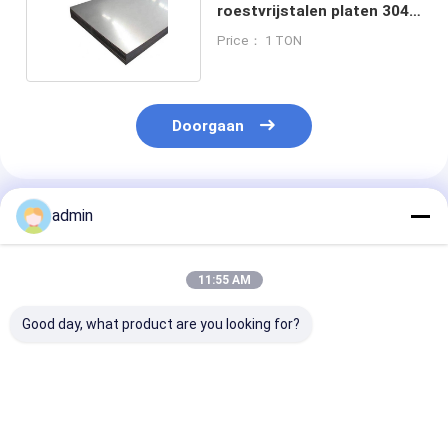
roestvrijstalen platen 304
Breedte 1000-3000 mm
Price： 1 TON
Doorgaan
Geadviseerde Producten
admin
11:55 AM
Good day, what product are you looking for?
HL Oppervlakte 2
1000-12000 mm
Slit Edge 316l
mm roestvrij
Lange 1 mm roestvrij
roestvrij staal
staalplaat Plaat
staalplaat 316
met ISO-certif