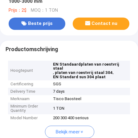
1000-3000 mm
Prijs：2$
MOQ：1 TON
Beste prijs
Contact nu
Productomschrijving
EN Standaardplaten van roestvrij
staal
Hoogtepunt
,
,
platen van roestvrij staal 304
EN Standard sus 304 plaat
Certificering
SGS
Delivery Time
7 days
Merknaam
Tisco Baosteel
Minimum Order
1 TON
Quantity
Model Number
200 300 400 serious
Bekijk meer