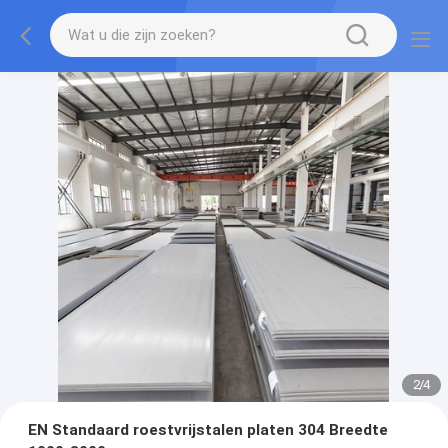
2
/
4
EN Standaard roestvrijstalen platen 304 Breedte