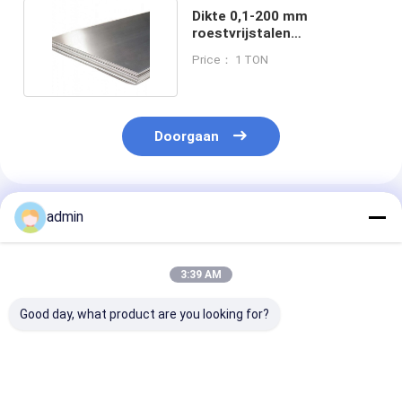
Dikte 0,1-200 mm
roestvrijstalen
platenplaten met gespleten
Price： 1 TON
rand
Doorgaan
Geadviseerde Producten
admin
3:39 AM
Good day, what product are you looking for?
HL Oppervlakte 2
1000-12000 mm
Slit Edge 316l