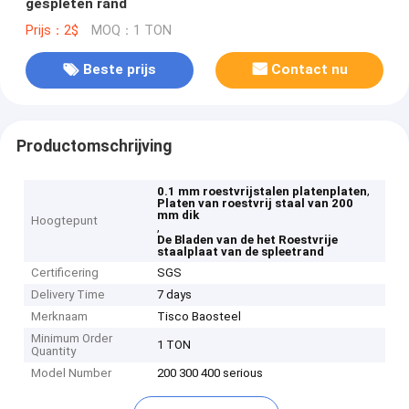
gespleten rand
Prijs：2$
MOQ：1 TON
Beste prijs
Contact nu
Productomschrijving
,
0.1 mm roestvrijstalen platenplaten
Platen van roestvrij staal van 200
mm dik
Hoogtepunt
,
De Bladen van de het Roestvrije
staalplaat van de spleetrand
Certificering
SGS
Delivery Time
7 days
Merknaam
Tisco Baosteel
Minimum Order
1 TON
Quantity
Model Number
200 300 400 serious